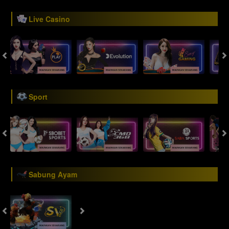
Live Casino
Sport
Sabung Ayam