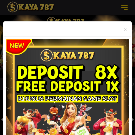
Previous
Nex
×
7, BANK SEDANG ADA GANGGUAN SILAHKAN MENGGUNAKAN QRIS UNTUK DE
MASUK
DAFTAR
TOGEL
SLOT
LIVE CASINO
SPORT
SABUNG AYAM
TEM